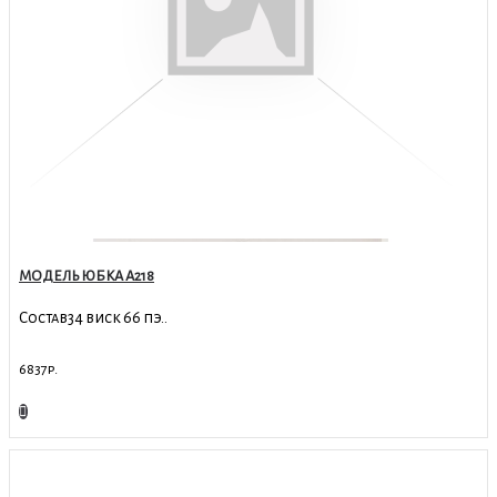
МОДЕЛЬ ЮБКА А218
Состав34 виск 66 пэ..
6837р.