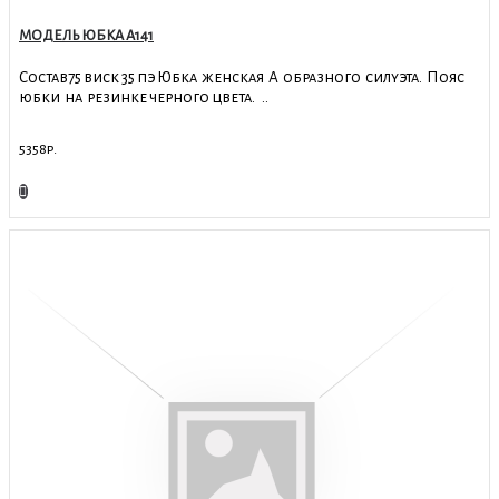
МОДЕЛЬ ЮБКА А141
Состав75 виск 35 пэ Юбка женская А образного силуэта. Пояс
юбки на резинке черного цвета. ..
5358р.