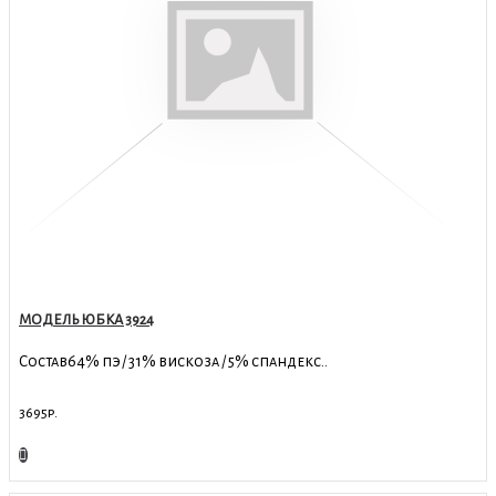
МОДЕЛЬ ЮБКА 3924
Состав64% пэ / 31% вискоза / 5% спандекс..
3695р.