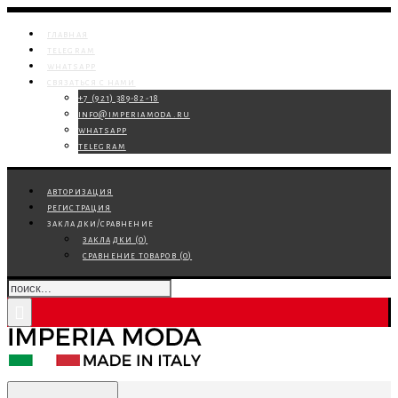
главная
telegram
whatsapp
связаться с нами
+7 (921) 389-82-18
info@imperiamoda.ru
whatsapp
telegram
авторизация
регистрация
закладки/сравнение
закладки (
0
)
сравнение товаров (
0
)