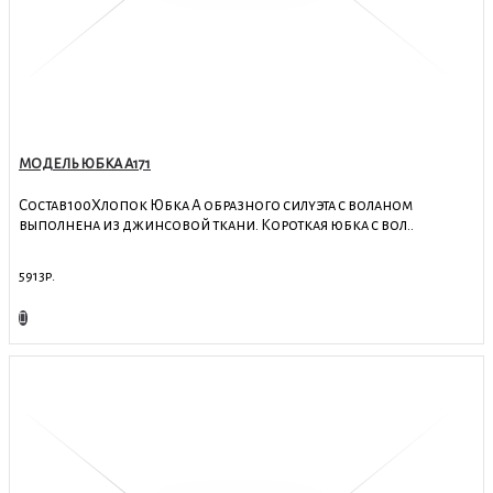
МОДЕЛЬ ЮБКА А171
Состав100Хлопок Юбка А образного силуэта с воланом
выполнена из джинсовой ткани. Короткая юбка с вол..
5913р.