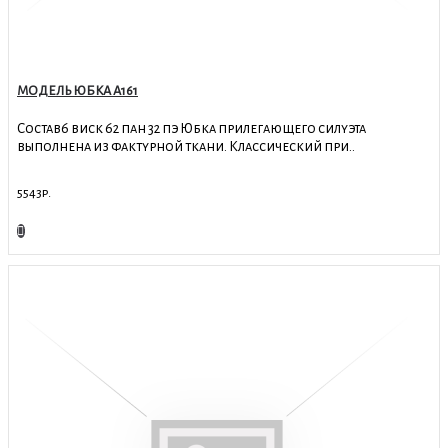
МОДЕЛЬ ЮБКА А161
Состав6 виск 62 пан 32 пэ Юбка прилегающего силуэта
выполнена из фактурной ткани. Классический при..
5543р.