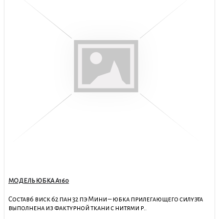
МОДЕЛЬ ЮБКА А160
Состав6 виск 62 пан 32 пэ Мини – юбка прилегающего силуэта
выполнена из фактурной ткани с нитями р..