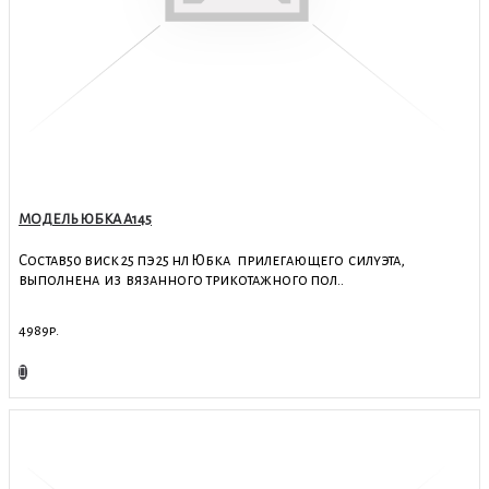
МОДЕЛЬ ЮБКА А145
Состав50 виск 25 пэ 25 нл Юбка прилегающего силуэта,
выполнена из вязанного трикотажного пол..
4989р.