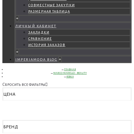
совместные закупки
размерная таблица
+
личный кабинет
закладки
сравнение
история заказов
+
imperiamoda blog
+
ГЛАВНАЯ
MARCO MARELLO - BEAUTY
ЮБКА
Сбросить все фильтры
ЦЕНА
БРЕНД