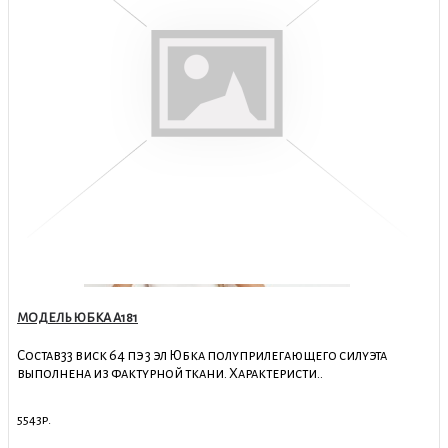
МОДЕЛЬ ЮБКА А181
Состав33 виск 64 пэ 3 эл Юбка полуприлегающего силуэта
выполнена из фактурной ткани. Характеристи..
5543р.