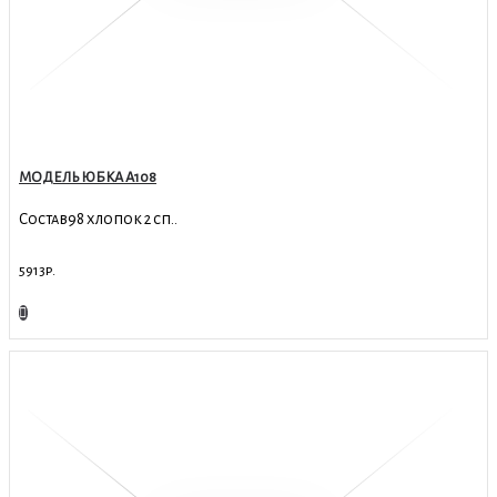
МОДЕЛЬ ЮБКА А108
Состав98 хлопок 2 сп..
5913р.