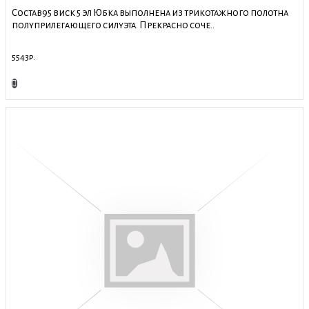
Состав95 виск 5 эл Юбка выполнена из трикотажного полотна
полуприлегающего силуэта. Прекрасно соче..
5543р.