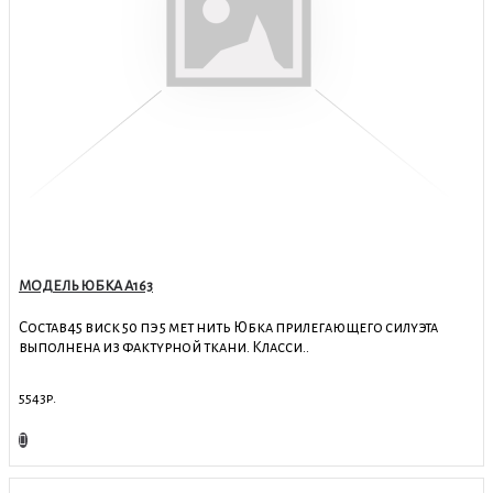
МОДЕЛЬ ЮБКА А163
Состав45 виск 50 пэ 5 мет нить Юбка прилегающего силуэта
выполнена из фактурной ткани. Класси..
5543р.