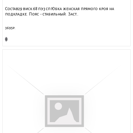
Состав29 виск 68 пэ 3 сп Юбка женская прямого кроя на
подкладке. Пояс - стабильный. Заст..
3695р.