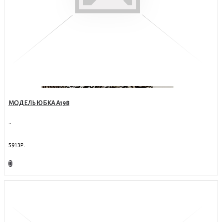
МОДЕЛЬ ЮБКА А198
..
5913р.