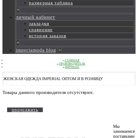
размерная таблица
+
личный кабинет
закладки
сравнение
история заказов
+
imperiamoda blog
+
ГЛАВНАЯ
ПРОИЗВОДИТЕЛЬ
IMPERIAL
ЖЕНСКАЯ ОДЕЖДА IMPERIAL ОПТОМ И В РОЗНИЦУ
Товары данного производителя отсутствуют.
продолжить
Мы
занимаемся
поставками