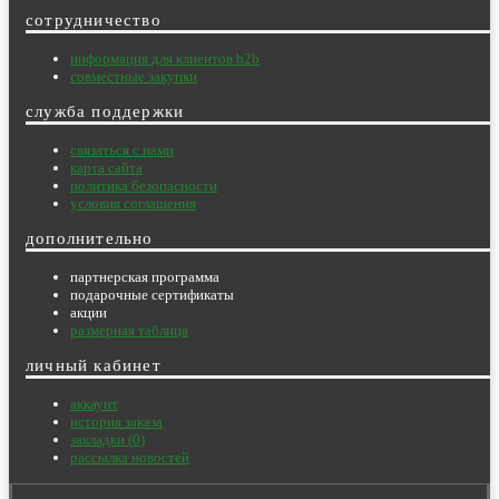
сотрудничество
информация для клиентов b2b
совместные закупки
служба поддержки
связаться с нами
карта сайта
политика безопасности
условия соглашения
дополнительно
партнерская программа
подарочные сертификаты
акции
размерная таблица
личный кабинет
аккаунт
история заказа
закладки (
0
)
рассылка новостей