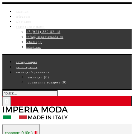
главная
telegram
whatsapp
связаться с нами
+7 (921) 389-82-18
info@imperiamoda.ru
whatsapp
telegram
авторизация
регистрация
закладки/сравнение
закладки (
0
)
сравнение товаров (
0
)
товаров: 0 (0р.)