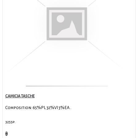
CAMICIA TASCHE
Composition: 65%PL 32%VI 3%EA..
3255р.