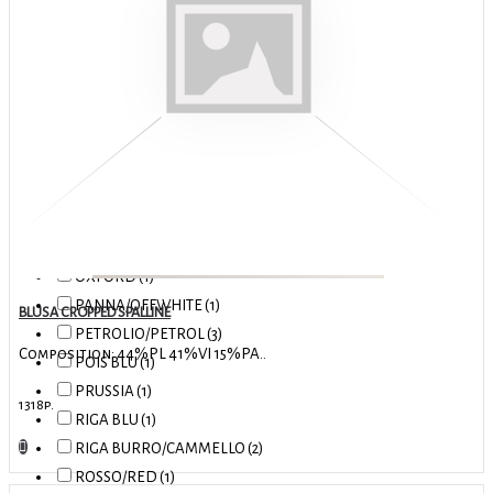
MIRTILLO/BLUEBERRY (2)
MOU (1)
NATURALE/OFF WHITE (7)
NERO-BLACK (23)
NUDE (5)
OLIO/OIL (4)
OLIVA (1)
OPTICAL ROSSO (2)
OTTANIO/TEAL (3)
OXFORD (1)
PANNA/OFFWHITE (1)
BLUSA CROPPED SPALLINE
PETROLIO/PETROL (3)
Composition: 44%PL 41%VI 15%PA..
POIS BLU (1)
PRUSSIA (1)
1318р.
RIGA BLU (1)
RIGA BURRO/CAMMELLO (2)
ROSSO/RED (1)