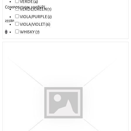
VERDE (4)
Composition: 100%PL..
VERDE/GREEN (1)
VIOLA/PURPLE (2)
2558р.
VIOLA/VIOLET (6)
WHISKY (7)