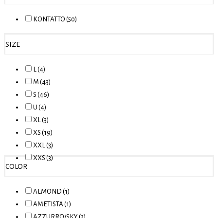
KONTATTO (50)
SIZE
L (4)
M (43)
S (46)
U (4)
XL (3)
XS (19)
XXL (3)
XXS (3)
COLOR
ALMOND (1)
AMETISTA (1)
AZZURRO/SKY (2)