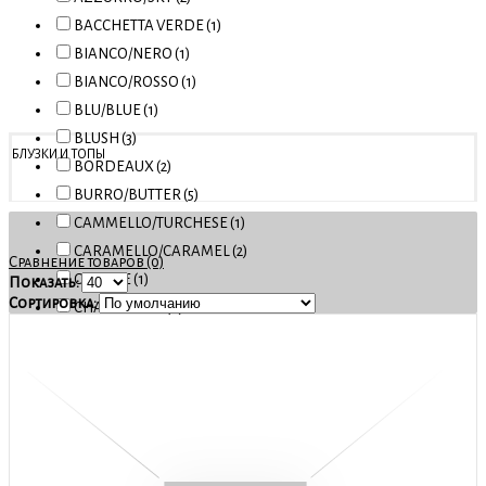
BACCHETTA VERDE (1)
BIANCO/NERO (1)
BIANCO/ROSSO (1)
BLU/BLUE (1)
BLUSH (3)
БЛУЗКИ И ТОПЫ
BORDEAUX (2)
BURRO/BUTTER (5)
CAMMELLO/TURCHESE (1)
CARAMELLO/CARAMEL (2)
Сравнение товаров (0)
CELESTE (1)
Показать:
Сортировка:
CHAMPAGNE (6)
CHERRY (1)
FIORE ROSATO (1)
FIORI BASE NERA (1)
FUXIA (6)
LILLA/LILAC (1)
LIME (1)