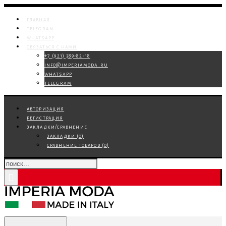
главная
telegram
whatsapp
связаться с нами
+7 (921) 389-82-18
info@imperiamoda.ru
whatsapp
telegram
авторизация
регистрация
закладки/сравнение
закладки (
0
)
сравнение товаров (
0
)