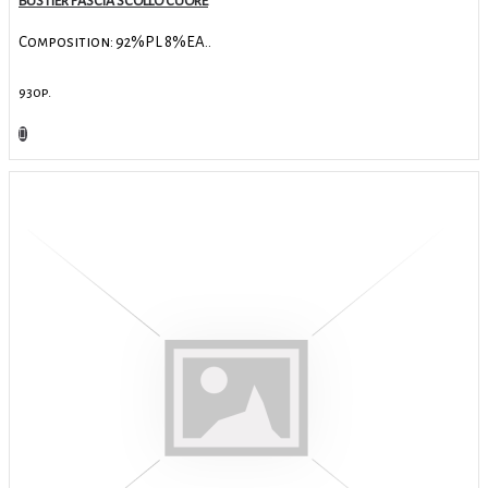
BUSTIER FASCIA SCOLLO CUORE
Composition: 92%PL 8%EA..
930р.