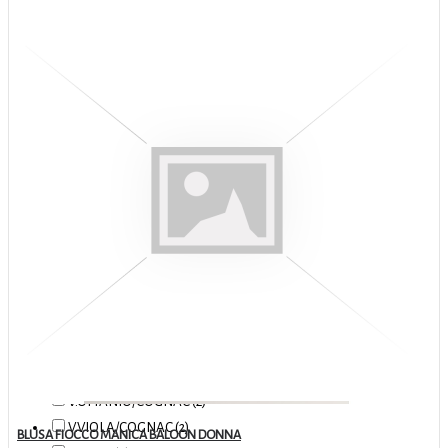
ROYAL (3)
SKIN (2)
SUGAR (1)
TABACCO (1)
TORTORA (1)
V. PRINCIPE DI GALLES (1)
V.FIORE (1)
V.FIORI (1)
V.FOGLIA/CIPOLLA (2)
V.GEOMETRICO NERO/PANNA (1)
V.MATTONELLE NERO/ORO (1)
V.NERO/COLONIALE (2)
V.OPTICAL (1)
V.OPTICAL FUXIA (1)
V.OPTICAL OLIVA (1)
V.OTTANIO/COGNAC (2)
V.VIOLA/COGNAC (2)
BLUSA FIOCCO MANICA BALOON DONNA