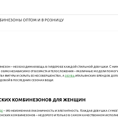
БИНЕЗОНЫ ОПТОМ И В РОЗНИЦУ
езон – необходимая вещь в гардеробе каждой стильной девушки. С ним
образ независимо от возраста и телосложения – различные модели помог
ва фигуры и скрыть ее несовершенства, а
обувь
итальянских брендов допо
ндовой в последних сезонах вещи.
нских комбинезонов для женщин
де
– это неизменная лаконичность и элегантность. Каждая девушка сумеет
ских комбинезонов – недорого и только в самом качественном исполне