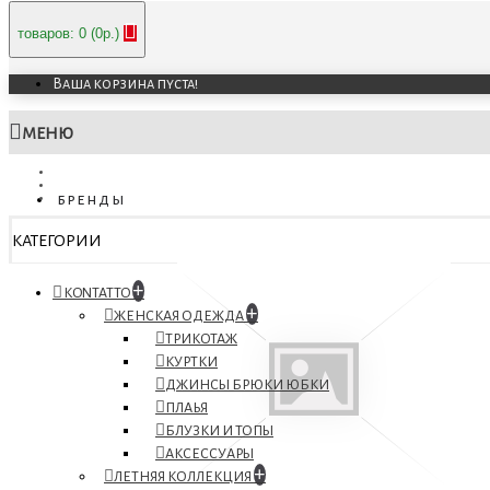
товаров: 0 (0р.)
Ваша корзина пуста!
МЕНЮ
бренды
КАТЕГОРИИ
+
KONTATTO
+
ЖЕНСКАЯ ОДЕЖДА
ТРИКОТАЖ
КУРТКИ
ДЖИНСЫ БРЮКИ ЮБКИ
ПЛАЬЯ
БЛУЗКИ И ТОПЫ
АКСЕССУАРЫ
+
ЛЕТНЯЯ КОЛЛЕКЦИЯ