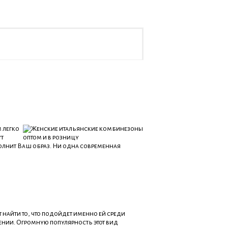
 легко
ут
лнит Ваш образ. Ни одна современная
 найти то, что подойдет именно ей среди
нии. Огромную популярность этот вид