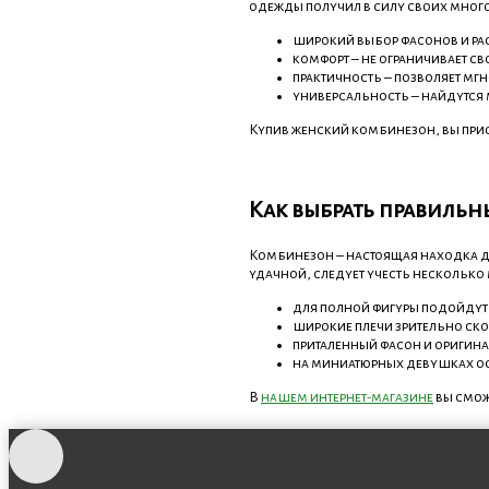
одежды получил в силу своих мног
широкий выбор фасонов и ра
комфорт – не ограничивает св
практичность – позволяет мг
универсальность – найдутся 
Купив женский комбинезон, вы прио
Как выбрать правиль
Комбинезон – настоящая находка д
удачной, следует учесть несколько
для полной фигуры подойдут
широкие плечи зрительно ско
приталенный фасон и оригина
на миниатюрных девушках ос
В
нашем интернет-магазине
вы смож