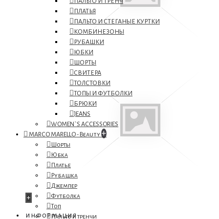
ПАЛЬТО И ТРЕНЧ
ПЛАТЬЯ
ПАЛЬТО И СТЕГАНЫЕ КУРТКИ
КОМБИНЕЗОНЫ
РУБАШКИ
ЮБКИ
ШОРТЫ
СВИТЕРА
ТОЛСТОВКИ
ТОПЫ И ФУТБОЛКИ
БРЮКИ
JEANS
WOMEN`S ACCESSORIES
+
MARCO MARELLO - Beauty
Шорты
Юбка
Платье
Рубашка
Джемпер
Футболка
+
Топ
информация
Пальто и тренчи