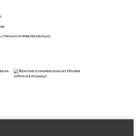
я;
ле.
 стильно и привлекательно.
 была