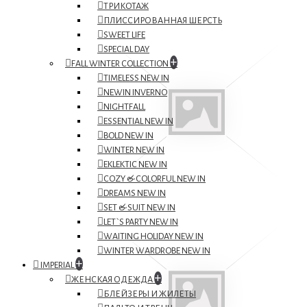
ТРИКОТАЖ
ПЛИССИРОВАННАЯ ШЕРСТЬ
SWEET LIFE
SPECIAL DAY
+
FALL WINTER COLLECTION
TIMELESS NEW IN
NEWIN INVERNO
NIGHTFALL
ESSENTIAL NEW IN
BOLD NEW IN
WINTER NEW IN
EKLEKTIC NEW IN
COZY & COLORFUL NEW IN
DREAMS NEW IN
SET & SUIT NEW IN
LET`S PARTY NEW IN
WAITING HOLIDAY NEW IN
WINTER WARDROBE NEW IN
+
IMPERIAL
+
ЖЕНСКАЯ ОДЕЖДА
БЛЕЙЗЕРЫ И ЖИЛЕТЫ