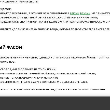
очисленных преимуществ:
сцветок;
ободу движений и, в отличие от заправленной в
брюки
блузки
, не сбиваетс
новенно создать цельный образ без сложностей комбинирования;
модели как в спортивном, так и в деловом или нежном романтическом сти
бретете удобную и незаменимую вещь, которая позволит всегда выглядеть
ный фасон
ля современных женщин, ценящих стильность и комфорт. Чтобы покупка
 моментов:
 свободные модели из плотной ткани;
рректирует асимметричный крой или драпировка в верхней части;
льные пояса подчеркнут тонкую талию;
обенно выигрышно будут смотреться модели без бретелек.
ете купить женские комбинезоны недорого и в широком ассортименте.