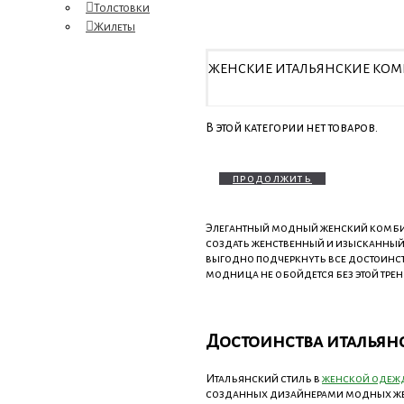
Толстовки
Жилеты
ЖЕНСКИЕ ИТАЛЬЯНСКИЕ КОМ
В этой категории нет товаров.
продолжить
Элегантный модный женский комбин
создать женственный и изысканный 
выгодно подчеркнуть все достоинст
модница не обойдется без этой тре
Достоинства италья
Итальянский стиль в
женской одеж
созданных дизайнерами модных жен