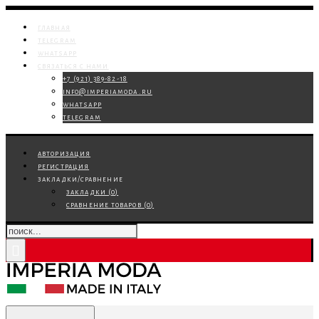
главная
telegram
whatsapp
связаться с нами
+7 (921) 389-82-18
info@imperiamoda.ru
whatsapp
telegram
авторизация
регистрация
закладки/сравнение
закладки (
0
)
сравнение товаров (
0
)