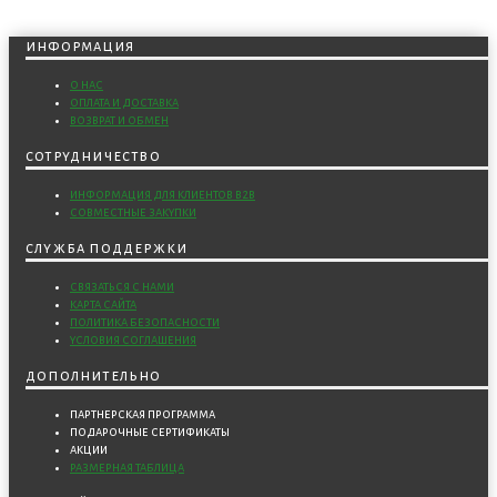
информация
о нас
оплата и доставка
возврат и обмен
сотрудничество
информация для клиентов b2b
совместные закупки
служба поддержки
связаться с нами
карта сайта
политика безопасности
условия соглашения
дополнительно
партнерская программа
подарочные сертификаты
акции
размерная таблица