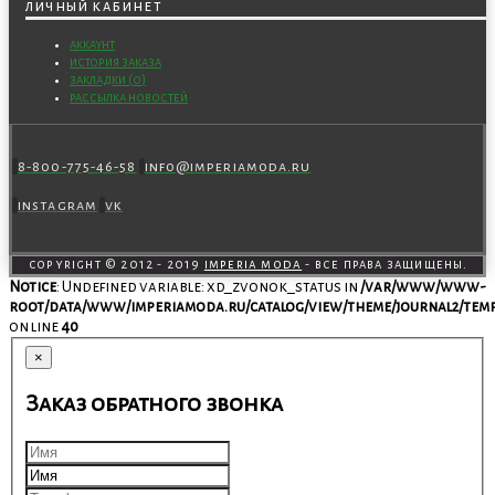
личный кабинет
аккаунт
история заказа
закладки (
0
)
рассылка новостей
8-800-775-46-58
info@imperiamoda.ru
instagram
vk
copyright © 2012 - 2019
imperia moda
- все права защищены.
Notice
: Undefined variable: xd_zvonok_status in
/var/www/www-
root/data/www/imperiamoda.ru/catalog/view/theme/journal2/temp
on line
40
×
Заказ обратного звонка