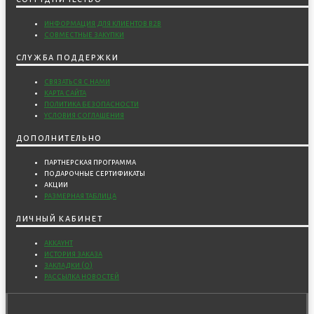
информация для клиентов b2b
совместные закупки
служба поддержки
связаться с нами
карта сайта
политика безопасности
условия соглашения
дополнительно
партнерская программа
подарочные сертификаты
акции
размерная таблица
личный кабинет
аккаунт
история заказа
закладки (
0
)
рассылка новостей