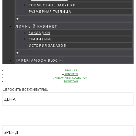
совместные закупки
размерная таблица
+
личный кабинет
закладки
сравнение
история заказов
+
imperiamoda blog
+
ГЛАВНАЯ
KONTATTO
FALL WINTER COLLECTION
NIGHTFALL
Сбросить все фильтры
ЦЕНА
БРЕНД