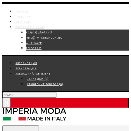
главная
telegram
whatsapp
связаться с нами
+7 (921) 389-82-18
info@imperiamoda.ru
whatsapp
telegram
авторизация
регистрация
закладки/сравнение
закладки (
0
)
сравнение товаров (
0
)