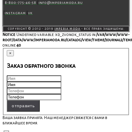
8-800-775-46-58
info@imperiamoda.ru
instagram
vk
copyright © 2012 - 2019
imperia moda
- все права защищены.
Notice
: Undefined variable: xd_zvonok_status in
/var/www/www-
root/data/www/imperiamoda.ru/catalog/view/theme/journal2/temp
on line
40
×
Заказ обратного звонка
отправить
Ваша заявка принята. Наш менеджер свяжется с вами в
ближайшее время.