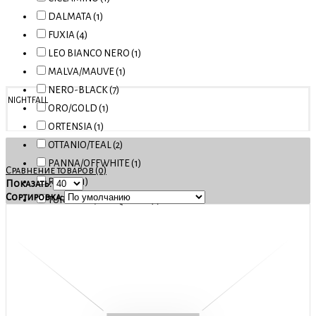
DALMATA (1)
FUXIA (4)
LEO BIANCO NERO (1)
MALVA/MAUVE (1)
NERO-BLACK (7)
NIGHTFALL
ORO/GOLD (1)
ORTENSIA (1)
OTTANIO/TEAL (2)
PANNA/OFFWHITE (1)
Сравнение товаров (0)
ROYAL (1)
Показать:
Сортировка:
TURCHESE/TURQUOISE (1)
V.FOGLIA/CIPOLLA (1)
V.NERO/COLONIALE (1)
V.OTTANIO/COGNAC (1)
V.VIOLA/COGNAC (1)
VAR.MACULATA (1)
VAR.TIGRE SFUMATA (1)