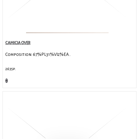
CAMICIA OVER
Composition: 67%PL31%VI2%EA..
2635р.