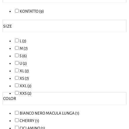
KONTATTO (9)
SIZE
L (2)
M (7)
S (6)
U (2)
XL (2)
XS (7)
XXL (2)
XXS (2)
COLOR
BIANCO NERO MACULA LUNGA (1)
CHERRY (1)
CICLAMINO (1)