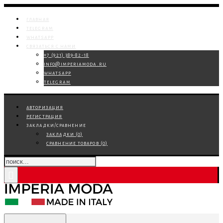
главная
telegram
whatsapp
связаться с нами
+7 (921) 389-82-18
info@imperiamoda.ru
whatsapp
telegram
авторизация
регистрация
закладки/сравнение
закладки (
0
)
сравнение товаров (
0
)