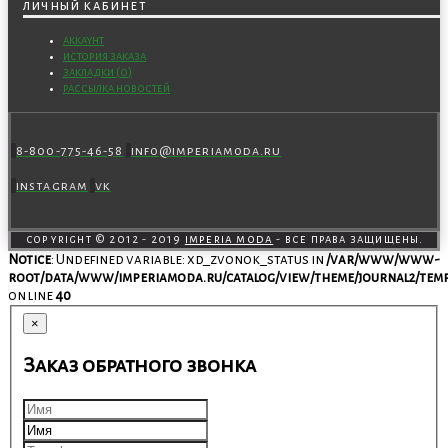
личный кабинет
аккаунт
история заказа
закладки (
0
)
рассылка новостей
8-800-775-46-58
info@imperiamoda.ru
instagram
vk
copyright © 2012 - 2019
imperia moda
- все права защищены.
Notice
: Undefined variable: xd_zvonok_status in
/var/www/www-
root/data/www/imperiamoda.ru/catalog/view/theme/journal2/temp
on line
40
×
Заказ обратного звонка