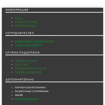
информация
о нас
оплата и доставка
возврат и обмен
сотрудничество
информация для клиентов b2b
совместные закупки
служба поддержки
связаться с нами
карта сайта
политика безопасности
условия соглашения
дополнительно
партнерская программа
подарочные сертификаты
акции
размерная таблица