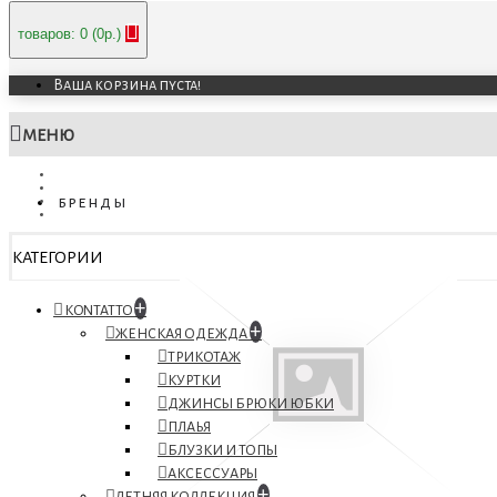
товаров: 0 (0р.)
Ваша корзина пуста!
МЕНЮ
бренды
КАТЕГОРИИ
+
KONTATTO
+
ЖЕНСКАЯ ОДЕЖДА
ТРИКОТАЖ
КУРТКИ
ДЖИНСЫ БРЮКИ ЮБКИ
ПЛАЬЯ
БЛУЗКИ И ТОПЫ
АКСЕССУАРЫ
+