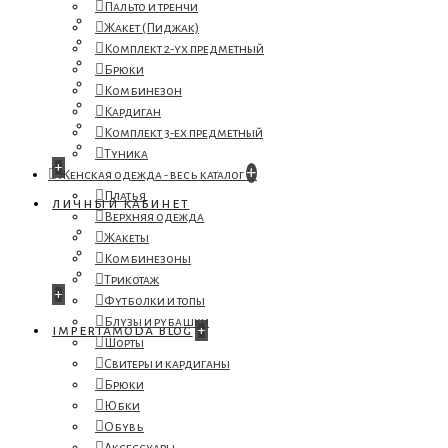
Пальто и тренчи
о нас
Жакет (Пиджак)
оплата и доставка
Комплект 2-ух предметный
возврат и обмен
Брюки
контакты
Комбинезон
для клиентов b2b
Кардиган
совместные закупки
Комплект 3-ех предметный
размерная таблица
Туника
+
+
Женская одежда - весь каталог
Платья
личный кабинет
Верхняя одежда
закладки
Жакеты
сравнение
Комбинезоны
история заказов
Трикотаж
+
Футболки и топы
Блузы и рубашки
imperiamoda blog
+
Шорты
Свитеры и кардиганы
Брюки
Юбки
Обувь