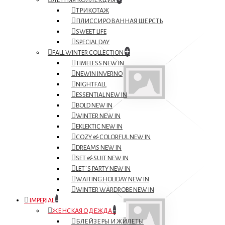
ЛЕТНЯЯ КОЛЛЕКЦИЯ
ТРИКОТАЖ
ПЛИССИРОВАННАЯ ШЕРСТЬ
SWEET LIFE
SPECIAL DAY
+
FALL WINTER COLLECTION
TIMELESS NEW IN
NEWIN INVERNO
NIGHTFALL
ESSENTIAL NEW IN
BOLD NEW IN
WINTER NEW IN
EKLEKTIC NEW IN
COZY & COLORFUL NEW IN
DREAMS NEW IN
SET & SUIT NEW IN
LET`S PARTY NEW IN
WAITING HOLIDAY NEW IN
WINTER WARDROBE NEW IN
-
IMPERIAL
-
ЖЕНСКАЯ ОДЕЖДА
БЛЕЙЗЕРЫ И ЖИЛЕТЫ