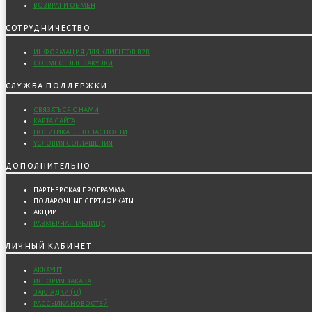
возврат и обмен
сотрудничество
информация для клиентов b2b
совместные закупки
служба поддержки
связаться с нами
карта сайта
политика безопасности
условия соглашения
дополнительно
партнерская программа
подарочные сертификаты
акции
размерная таблица
личный кабинет
аккаунт
история заказа
закладки (
0
)
рассылка новостей