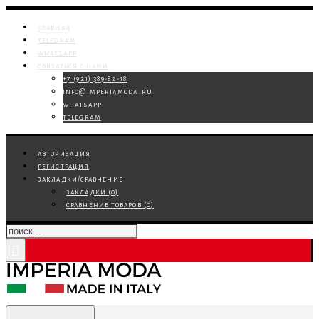
главная
telegram
whatsapp
связаться с нами
+7 (921) 389-82-18
info@imperiamoda.ru
whatsapp
telegram
авторизация
регистрация
закладки/сравнение
закладки (
0
)
сравнение товаров (
0
)