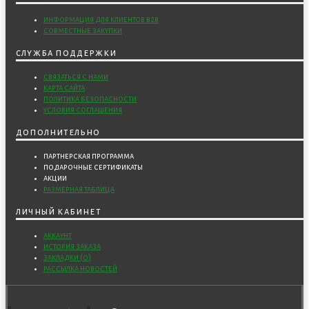
информация для клиентов b2b
совместные закупки
служба поддержки
связаться с нами
карта сайта
политика безопасности
условия соглашения
дополнительно
партнерская программа
подарочные сертификаты
акции
размерная таблица
личный кабинет
аккаунт
история заказа
закладки (
0
)
рассылка новостей