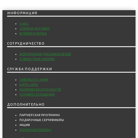
информация
о нас
оплата и доставка
возврат и обмен
сотрудничество
информация для клиентов b2b
совместные закупки
служба поддержки
связаться с нами
карта сайта
политика безопасности
условия соглашения
дополнительно
партнерская программа
подарочные сертификаты
акции
размерная таблица