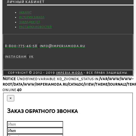
личный кабинет
аккаунт
история заказа
закладки (
0
)
рассылка новостей
8-800-775-46-58
info@imperiamoda.ru
instagram
vk
copyright © 2012 - 2019
imperia moda
- все права защищены.
Notice
: Undefined variable: xd_zvonok_status in
/var/www/www-
root/data/www/imperiamoda.ru/catalog/view/theme/journal2/temp
on line
40
×
Заказ обратного звонка