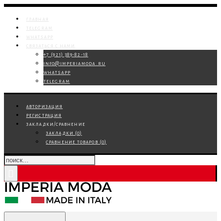
главная
telegram
whatsapp
связаться с нами
+7 (921) 389-82-18
info@imperiamoda.ru
whatsapp
telegram
авторизация
регистрация
закладки/сравнение
закладки (
0
)
сравнение товаров (
0
)