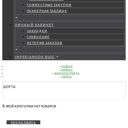
совместные закупки
размерная таблица
+
личный кабинет
закладки
сравнение
история заказов
+
imperiamoda blog
+
ГЛАВНАЯ
IMPERIAL
ЖЕНСКАЯ ОДЕЖДА
ШОРТЫ
ШОРТЫ
В этой категории нет товаров.
продолжить