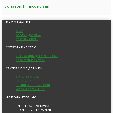
0 отзывов
/
Написать отзыв
информация
о нас
оплата и доставка
возврат и обмен
сотрудничество
информация для клиентов b2b
совместные закупки
служба поддержки
связаться с нами
карта сайта
политика безопасности
условия соглашения
дополнительно
партнерская программа
подарочные сертификаты