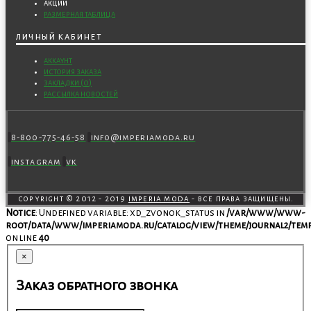
акции
размерная таблица
личный кабинет
аккаунт
история заказа
закладки (
0
)
рассылка новостей
8-800-775-46-58
info@imperiamoda.ru
instagram
vk
copyright © 2012 - 2019
imperia moda
- все права защищены.
Notice
: Undefined variable: xd_zvonok_status in
/var/www/www-
root/data/www/imperiamoda.ru/catalog/view/theme/journal2/temp
on line
40
×
Заказ обратного звонка