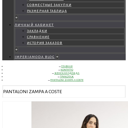
совместные закупки
размерная таблица
+
личный кабинет
закладки
сравнение
история заказов
+
imperiamoda blog
+
ГЛАВНАЯ
KONTATTO
ЖЕНСКАЯ ОДЕЖДА
ТРИКОТАЖ
PANTALONI ZAMPA A COSTE
PANTALONI ZAMPA A COSTE