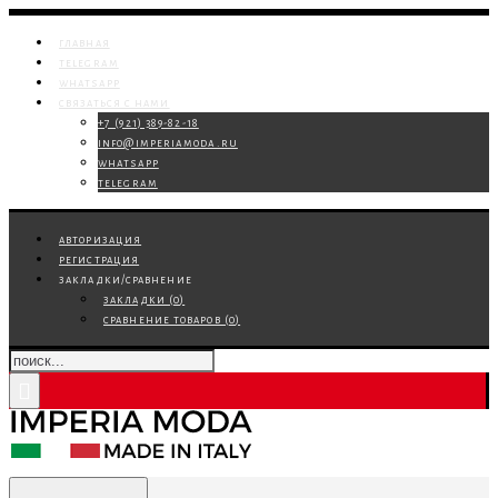
главная
telegram
whatsapp
связаться с нами
+7 (921) 389-82-18
info@imperiamoda.ru
whatsapp
telegram
авторизация
регистрация
закладки/сравнение
закладки (
0
)
сравнение товаров (
0
)